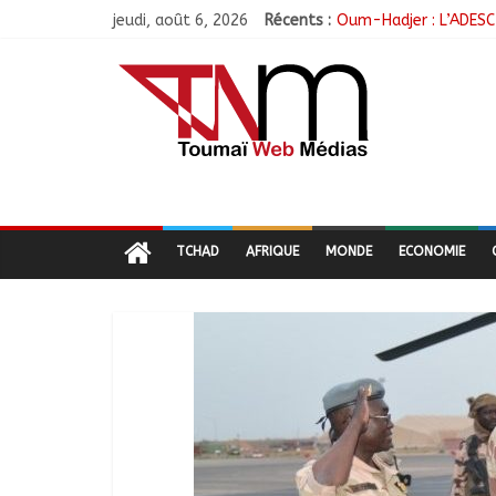
jeudi, août 6, 2026
Récents :
Oum-Hadjer : L’ADESC 
RGPH-3 : Le Tchad cl
Tchad–Égypte : La Co
Coopération aérienne 
Nigeria : 308 otages 
TCHAD
AFRIQUE
MONDE
ECONOMIE