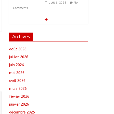
août 6, 2026
No
Comments
Tchad–Égypte : La
Commission mixte
relance les grands
chantiers de
Archives
coopération
août 6, 2026
No
août 2026
Comments
juillet 2026
Coopération aérienne :
juin 2026
Air France salue les
progrès du Tchad en
mai 2026
matière de sûreté
avril 2026
août 6, 2026
No
Comments
mars 2026
février 2026
Nigeria : 308 otages
libérés lors d’une vaste
janvier 2026
opération de
décembre 2025
sauvetage