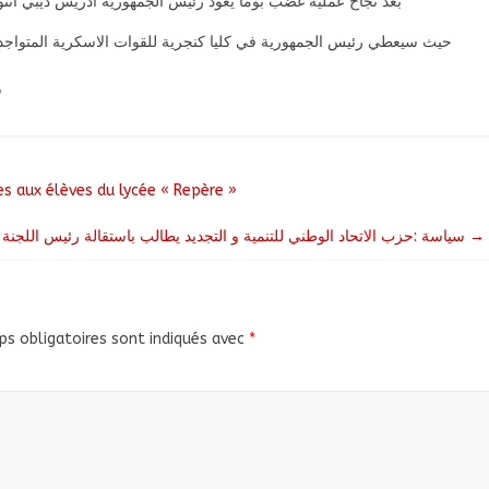
بعد نجاح عملية غضب بوما يعود رئيس الجمهورية ادريس ديبي اتنو ا
حيث سيعطي رئيس الجمهورية في كليا كنجرية للقوات الاسكرية المتواجد 
س
s aux élèves du lycée « Repère »
سياسة :حزب الاتحاد الوطني للتنمية و التجديد يطالب باستقالة رئيس اللجنة الانتخابية المستقلة
→
s obligatoires sont indiqués avec
*