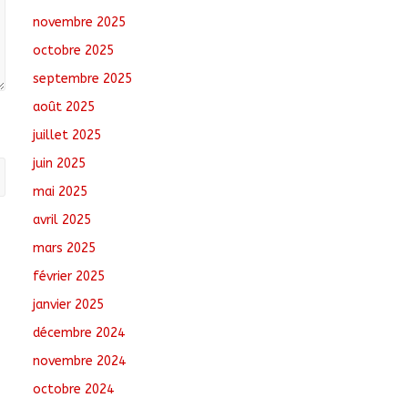
août 6, 2026
No
novembre 2025
Comments
octobre 2025
Santé : La Commune
septembre 2025
de N’Djamena et l’OMS
août 2025
renforcent leur
coopération
juillet 2025
août 6, 2026
No
juin 2025
Comments
mai 2025
Oum-Hadjer : L’ADESC
avril 2025
offre des semences
certifiées aux
mars 2025
producteurs de cinq
février 2025
villages
août 6, 2026
No
janvier 2025
Comments
décembre 2024
novembre 2024
octobre 2024