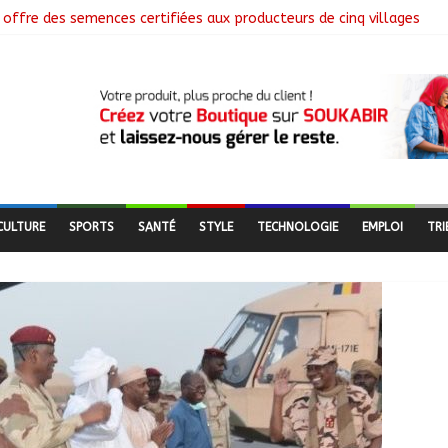
offre des semences certifiées aux producteurs de cinq villages
ôture la collecte des données avec plus de 4,3 millions de ménages
mmission mixte relance les grands chantiers de coopération
: Air France salue les progrès du Tchad en matière de sûreté
libérés lors d’une vaste opération de sauvetage
CULTURE
SPORTS
SANTÉ
STYLE
TECHNOLOGIE
EMPLOI
TRI